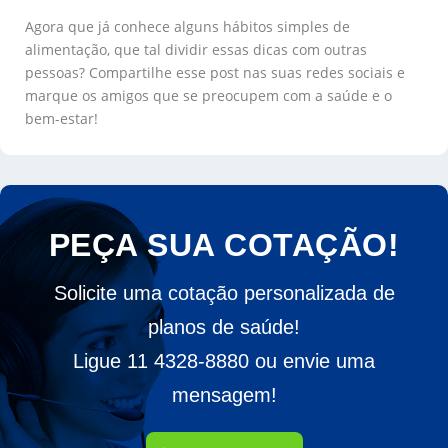
Agora que já conhece alguns hábitos simples de
alimentação, que tal dividir essas dicas com outras
pessoas? Compartilhe esse post nas suas redes sociais e
marque os amigos que se preocupem com a saúde e o
bem-estar!
PEÇA SUA COTAÇÃO!
Solicite uma cotação personalizada de
planos de saúde!
Ligue 11 4328-8880 ou envie uma
mensagem!