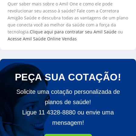
Quer saber mais sobre o Amil One e como ele pode
revolucionar seu acesso à saúde? Fale com a Corretora
Amigão Saúde e descubra todas as vantagens de um plano
que conecta você ao melhor da saúde com a força da
tecnologia.
Clique aqui para contratar seu Amil Saúde
ou
Acesse Amil Saúde Online Vendas
PEÇA SUA COTAÇÃO!
Solicite uma cotação personalizada de
planos de saúde!
Ligue 11 4328-8880 ou envie uma
mensagem!