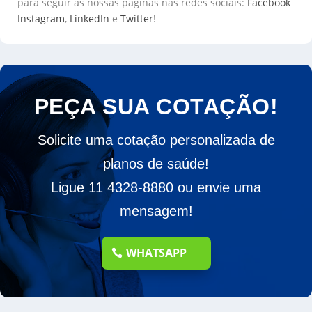
para seguir as nossas páginas nas redes sociais:
Facebook
Instagram
,
LinkedIn
e
Twitter
!
PEÇA SUA COTAÇÃO!
Solicite uma cotação personalizada de
planos de saúde!
Ligue 11 4328-8880 ou envie uma
mensagem!
WHATSAPP