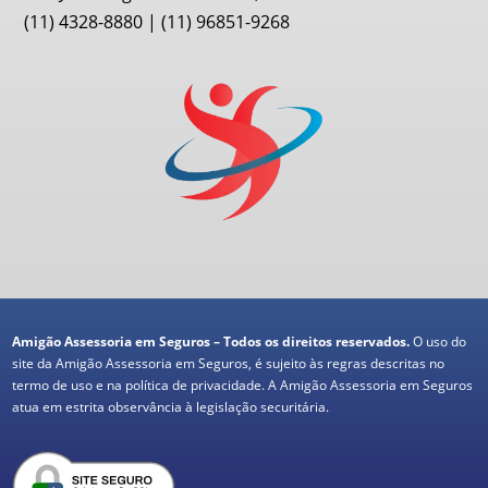
(11) 4328-8880 | (11) 96851-9268
Amigão Assessoria em Seguros – Todos os direitos reservados.
O uso do
site da Amigão Assessoria em Seguros, é sujeito às regras descritas no
termo de uso e na política de privacidade. A Amigão Assessoria em Seguros
atua em estrita observância à legislação securitária.