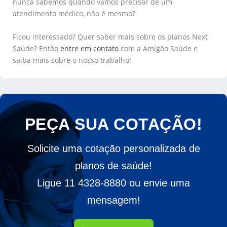
nunca sabemos quando vamos precisar de um
atendimento médico, não é mesmo?
Ficou interessado? Quer saber mais sobre os planos Next
Saúde? Então
entre em contato
com a Amigão Saúde e
saiba mais sobre o nosso trabalho!
PEÇA SUA COTAÇÃO!
Solicite uma cotação personalizada de
planos de saúde!
Ligue 11 4328-8880 ou envie uma
mensagem!