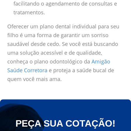
facilitando o agendamento de consultas e
tratamentos.
Oferecer um plano dental individual para seu
filho é uma forma de garantir um sorriso
saudável desde cedo. Se você está buscando
uma solução acessível e de qualidade,
conheça o plano odontológico da
Amigão
Saúde Corretora
e proteja a saúde bucal de
quem você mais ama.
PEÇA SUA COTAÇÃO!