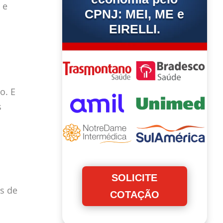
 e
CPNJ: MEI, ME e
EIRELLI.
o. E
s
SOLICITE
s de
COTAÇÃO