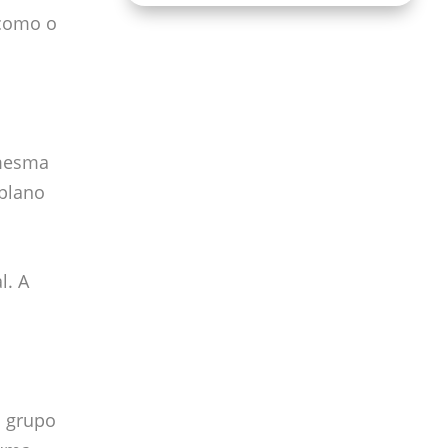
 como o
 mesma
 plano
l. A
o grupo