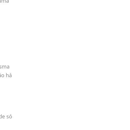
 uma
esma
ão há
de só