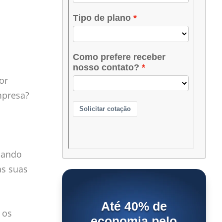
or
mpresa?
o
nando
s suas
Até 40% de
 os
economia pelo