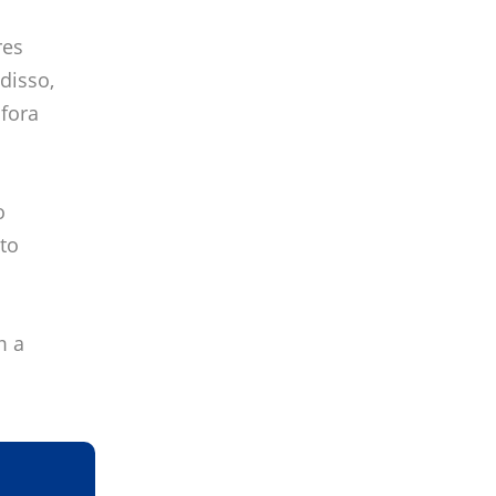
res
disso,
fora
o
to
m a