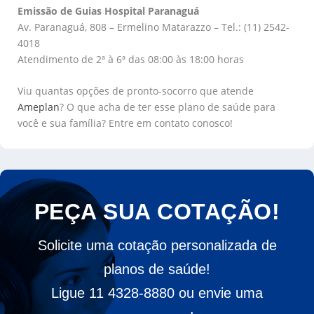
Emissão de Guias Hospital Paranaguá
Av. Paranaguá, 808 – Ermelino Matarazzo – Tel.: (11) 2542-
4018
Atendimento de 2ª à 6ª das 08:00 às 18:00 horas
Viu quantas opções de pronto-socorro que atende
Ameplan
? O que acha de ter esse plano de saúde para
você e sua família? Entre em contato conosco!
PEÇA SUA COTAÇÃO!
Solicite uma cotação personalizada de
planos de saúde!
Ligue 11 4328-8880 ou envie uma