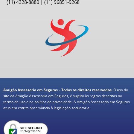
(11) 4328-8880 | (11) 96851-9268
Amigão Assessoria em Seguros – Todos os direitos reservados.
O uso do
site da Amigão Assessoria em Seguros, é sujeito às regras descritas no
termo de uso e na política de privacidade. A Amigão Assessoria em Seguros
atua em estrita observância à legislação securitária.