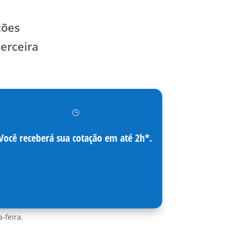
ções
erceira
}
Você receberá sua cotação em até 2h*.
-feira.