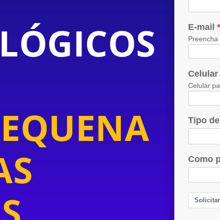
LÓGICOS
PEQUENA
AS
S
.