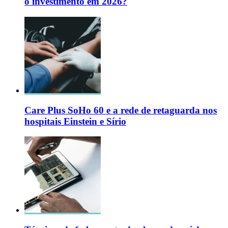
o investimento em 2026?
Care Plus SoHo 60 e a rede de retaguarda nos
hospitais Einstein e Sírio