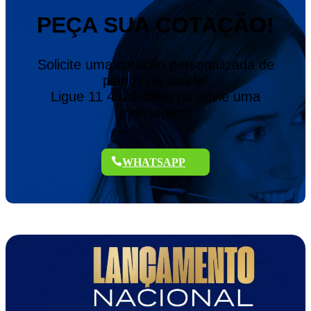
PEÇA SUA COTAÇÃO!
Solicite uma cotação personalizada de
planos de saúde!
Ligue 11 4328-8880 ou envie uma
mensagem!
WHATSAPP