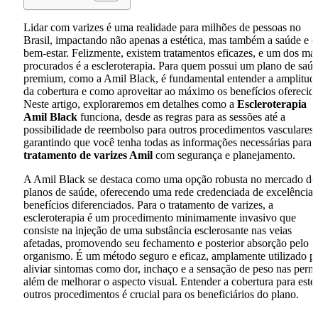
Lidar com varizes é uma realidade para milhões de pessoas no
Brasil, impactando não apenas a estética, mas também a saúde e o
bem-estar. Felizmente, existem tratamentos eficazes, e um dos mai
procurados é a escleroterapia. Para quem possui um plano de saú
premium, como a Amil Black, é fundamental entender a amplitud
da cobertura e como aproveitar ao máximo os benefícios oferecid
Neste artigo, exploraremos em detalhes como a
Escleroterapia
Amil Black
funciona, desde as regras para as sessões até a
possibilidade de reembolso para outros procedimentos vasculares,
garantindo que você tenha todas as informações necessárias para
tratamento de varizes Amil
com segurança e planejamento.
A Amil Black se destaca como uma opção robusta no mercado de
planos de saúde, oferecendo uma rede credenciada de excelência 
benefícios diferenciados. Para o tratamento de varizes, a
escleroterapia é um procedimento minimamente invasivo que
consiste na injeção de uma substância esclerosante nas veias
afetadas, promovendo seu fechamento e posterior absorção pelo
organismo. É um método seguro e eficaz, amplamente utilizado p
aliviar sintomas como dor, inchaço e a sensação de peso nas perna
além de melhorar o aspecto visual. Entender a cobertura para este
outros procedimentos é crucial para os beneficiários do plano.