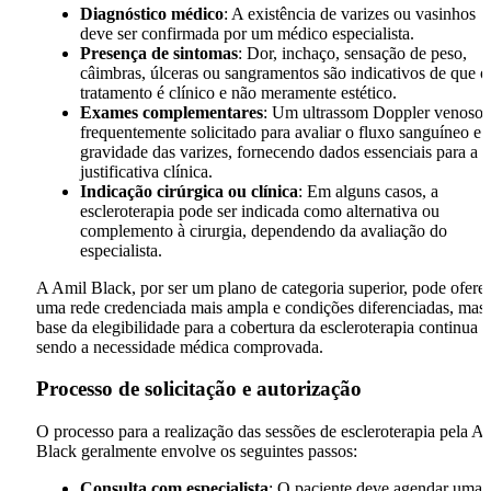
Diagnóstico médico
: A existência de varizes ou vasinhos
deve ser confirmada por um médico especialista.
Presença de sintomas
: Dor, inchaço, sensação de peso,
câimbras, úlceras ou sangramentos são indicativos de que o
tratamento é clínico e não meramente estético.
Exames complementares
: Um ultrassom Doppler venoso 
frequentemente solicitado para avaliar o fluxo sanguíneo e 
gravidade das varizes, fornecendo dados essenciais para a
justificativa clínica.
Indicação cirúrgica ou clínica
: Em alguns casos, a
escleroterapia pode ser indicada como alternativa ou
complemento à cirurgia, dependendo da avaliação do
especialista.
A Amil Black, por ser um plano de categoria superior, pode ofere
uma rede credenciada mais ampla e condições diferenciadas, mas 
base da elegibilidade para a cobertura da escleroterapia continua
sendo a necessidade médica comprovada.
Processo de solicitação e autorização
O processo para a realização das sessões de escleroterapia pela A
Black geralmente envolve os seguintes passos:
Consulta com especialista
: O paciente deve agendar uma