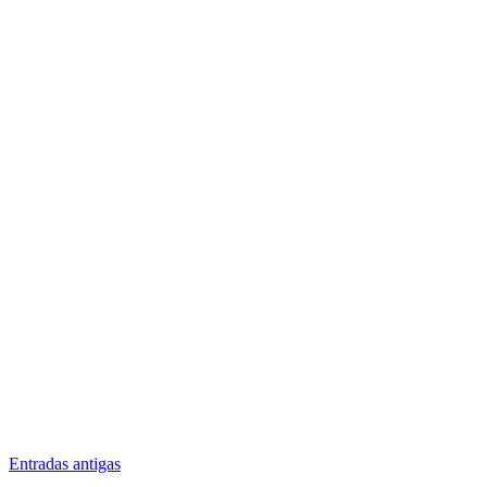
A gestão da saúde e, em particular, o acesso a medicamentos
de uso contínuo, representa um desafio significativo para...
Entradas antigas