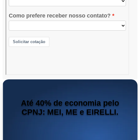
Até 40% de economia pelo
CPNJ: MEI, ME e EIRELLI.