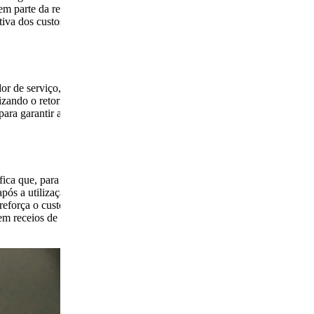
em parte da rede
iva dos custos
or de serviço,
lizando o retorno
ara garantir a
fica que, para
pós a utilização,
reforça o custo-
em receios de