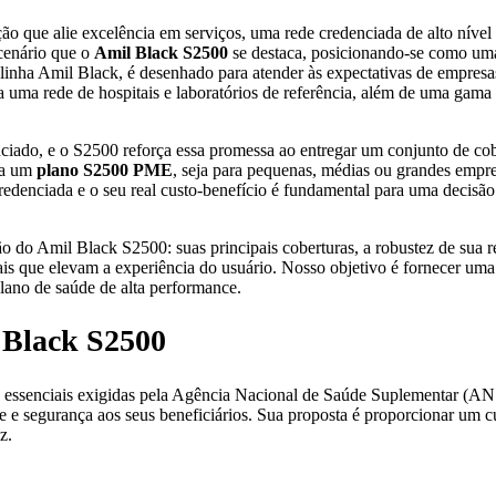
 que alie excelência em serviços, uma rede credenciada de alto nível
 cenário que o
Amil Black S2500
se destaca, posicionando-se como uma
a linha Amil Black, é desenhado para atender às expectativas de empres
 uma rede de hospitais e laboratórios de referência, além de uma gama 
nciado, e o S2500 reforça essa promessa ao entregar um conjunto de cob
ca um
plano S2500 PME
, seja para pequenas, médias ou grandes empre
edenciada e o seu real custo-benefício é fundamental para uma decisão
ão do Amil Black S2500: suas principais coberturas, a robustez de sua 
ais que elevam a experiência do usuário. Nosso objetivo é fornecer uma 
lano de saúde de alta performance.
l Black S2500
 essenciais exigidas pela Agência Nacional de Saúde Suplementar (AN
e e segurança aos seus beneficiários. Sua proposta é proporcionar um 
z.