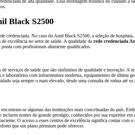
edenciada de alta qualidade. Essa abordagem holística no cuidado à sa
os.
mil Black S2500
de credenciada. No caso do Amil Black S2500, a seleção de hospitais, 
as de excelência no setor de saúde. A qualidade da
rede credenciada Am
 ponta com profissionais altamente qualificados.
de serviços de saúde que são sinônimos de qualidade e inovação. A sel
s e laboratórios com infraestrutura moderna, equipamentos de última ge
idado seja sempre o mais elevado, desde uma consulta de rotina até os
ncontram-se algumas das instituições mais conceituadas do país. Embor
te incluem nomes de grande prestígio, conhecidos por sua expertise em 
paciente. O acesso a esses centros de excelência significa contar com 
conforto que um plano premium pode oferecer.