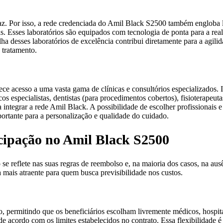
az. Por isso, a rede credenciada do Amil Black S2500 também engloba l
as. Esses laboratórios são equipados com tecnologia de ponta para a re
ha desses laboratórios de excelência contribui diretamente para a agilid
 tratamento.
ece acesso a uma vasta gama de clínicas e consultórios especializados. 
 especialistas, dentistas (para procedimentos cobertos), fisioterapeuta
a integrar a rede Amil Black. A possibilidade de escolher profissionais 
portante para a personalização e qualidade do cuidado.
icipação no Amil Black S2500
se reflete nas suas regras de reembolso e, na maioria dos casos, na aus
 mais atraente para quem busca previsibilidade nos custos.
permitindo que os beneficiários escolham livremente médicos, hospitai
e acordo com os limites estabelecidos no contrato. Essa flexibilidade 