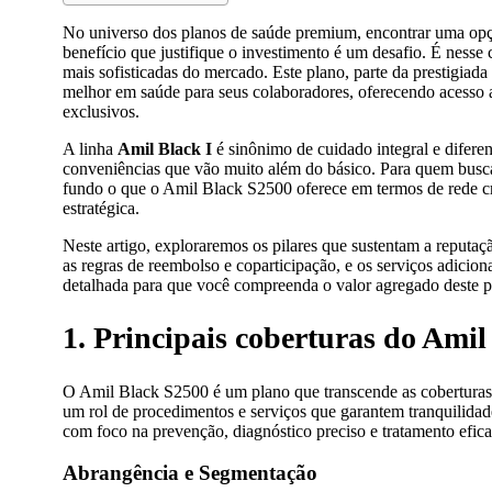
No universo dos planos de saúde premium, encontrar uma opção
benefício que justifique o investimento é um desafio. É nesse
mais sofisticadas do mercado. Este plano, parte da prestigiad
melhor em saúde para seus colaboradores, oferecendo acesso a
exclusivos.
A linha
Amil Black I
é sinônimo de cuidado integral e difere
conveniências que vão muito além do básico. Para quem bus
fundo o que o Amil Black S2500 oferece em termos de rede cr
estratégica.
Neste artigo, exploraremos os pilares que sustentam a reputaç
as regras de reembolso e coparticipação, e os serviços adicion
detalhada para que você compreenda o valor agregado deste p
1. Principais coberturas do Ami
O Amil Black S2500 é um plano que transcende as coberturas
um rol de procedimentos e serviços que garantem tranquilidad
com foco na prevenção, diagnóstico preciso e tratamento efica
Abrangência e Segmentação