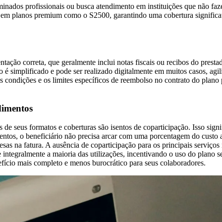
inados profissionais ou busca atendimento em instituições que não faz
s em planos premium como o S2500, garantindo uma cobertura significat
tação correta, que geralmente inclui notas fiscais ou recibos do prestad
o é simplificado e pode ser realizado digitalmente em muitos casos, agi
 condições e os limites específicos de reembolso no contrato do plano p
dimentos
 seus formatos e coberturas são isentos de coparticipação. Isso signi
ntos, o beneficiário não precisa arcar com uma porcentagem do custo a
sas na fatura. A ausência de coparticipação para os principais serviços 
integralmente a maioria das utilizações, incentivando o uso do plano s
efício mais completo e menos burocrático para seus colaboradores.