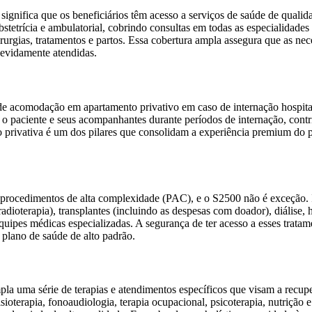
 significa que os beneficiários têm acesso a serviços de saúde de quali
bstetrícia e ambulatorial, cobrindo consultas em todas as especialidade
 cirurgias, tratamentos e partos. Essa cobertura ampla assegura que as ne
devidamente atendidas.
de acomodação em apartamento privativo em caso de internação hospital
a o paciente e seus acompanhantes durante períodos de internação, con
 privativa é um dos pilares que consolidam a experiência premium do 
 procedimentos de alta complexidade (PAC), e o S2500 não é exceção. I
adioterapia), transplantes (incluindo as despesas com doador), diálise, 
ipes médicas especializadas. A segurança de ter acesso a esses trata
 plano de saúde de alto padrão.
la uma série de terapias e atendimentos específicos que visam a recup
isioterapia, fonoaudiologia, terapia ocupacional, psicoterapia, nutrição e