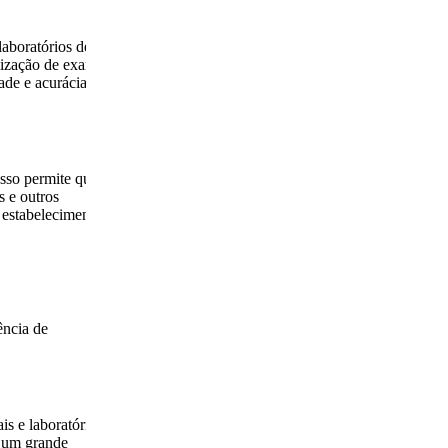
aboratórios de
alização de exames
ade e acurácia
Isso permite que
s e outros
e estabelecimentos
ência de
s e laboratórios
é um grande