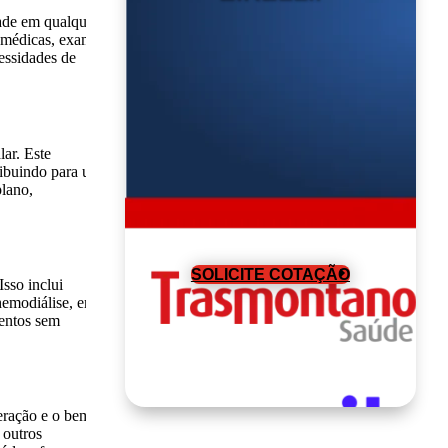
dade em qualquer
s médicas, exames
cessidades de
ar. Este
tribuindo para uma
plano,
SOLICITE COTAÇÃO
sso inclui
hemodiálise, entre
mentos sem
eração e o bem-
 outros