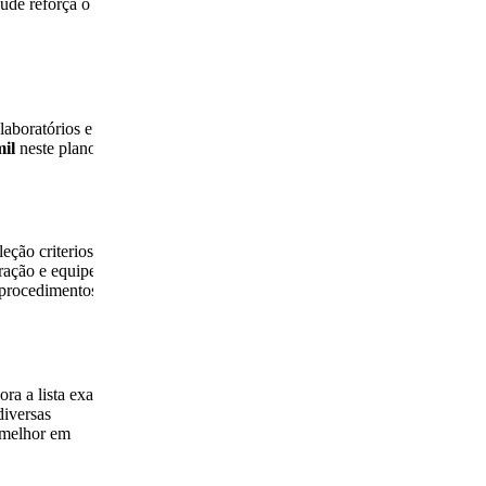
úde reforça o
laboratórios e
il
neste plano é
eção criteriosa
ração e equipes
 procedimentos
a a lista exata
diversas
o melhor em