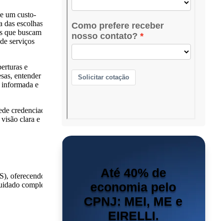
 e um custo-
 das escolhas
as que buscam o
de serviços
erturas e
sas, entender a
 informada e
rede credenciada,
visão clara e
Até 40% de
S), oferecendo
economia pelo
cuidado completo,
CPNJ: MEI, ME e
EIRELLI.