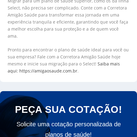
Migrar para um plano de saúde superior, como os da linha
Select, não precisa ser complicado. Conte com a Corretora
Amigão Saúde para transformar essa jornada em uma
experiência tranquila e eficiente, garantindo que você faça
a melhor escolha para sua proteção e a de quem você
ama.
Pronto para encontrar o plano de saúde ideal para você ou
sua empresa? Fale com a Corretora Amigão Saúde hoje
mesmo e inicie sua migração para o Select!
Saiba mais
aqui: https://amigaosaude.com.br
.
PEÇA SUA COTAÇÃO!
Solicite uma cotação personalizada de
planos de saúde!