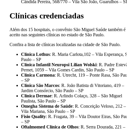
Cândida Pereira, 568/770 – Vila São João, Guarulhos – SP
Clínicas credenciadas
Além dos 15 hospitais, o convênio São Miguel Saúde também é
aceito nas seguintes clínicas no estado de São Paulo.
Confira a lista de clínicas localizadas na cidade de São Paulo.
Clínica Lothus
: R. Maria Carlota,102 – Vila Esperança, S
Paulo – SP
Clínica Infantil Neuropsi Lilian Wolski
: R. Padre Estevã
Pernet, 1059 – Vila Gomes Cardin, São Paulo – SP
Clínica Carmona
: R. Utrecht, 119 – Ponte Rasa, São Paul
– SP
Clínica São Marcos
: R. João Batista di Vitoriano, 419 –
Jardim Consórcio, São Paulo – SP
Clínica Dermae
: R. Arlindo Colaço, 328 – São Miguel
Paulista, São Paulo – SP
Omegha Sistema de Saúde
: R. Conceição Veloso, 212 –
Vila Mariana, São Paulo – SP
Fisio Quality
: R. Fragata, 39 – Vila Doutor Eiras, São Pau
– SP
Oftalmomed Clínica de Olhos
: R. Serra Dourada, 221 – 