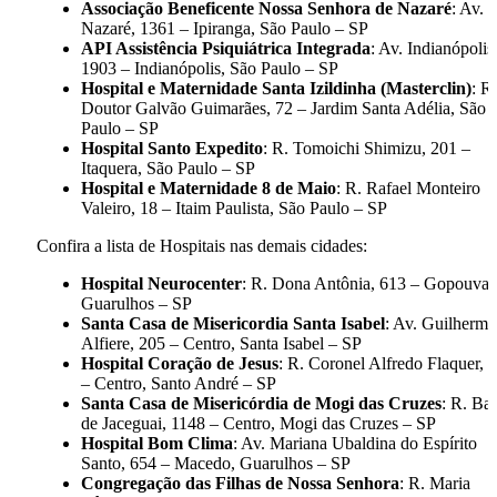
Associação Beneficente Nossa Senhora de Nazaré
: Av.
Nazaré, 1361 – Ipiranga, São Paulo – SP
API Assistência Psiquiátrica Integrada
: Av. Indianópolis
1903 – Indianópolis, São Paulo – SP
Hospital e Maternidade Santa Izildinha (Masterclin)
: R.
Doutor Galvão Guimarães, 72 – Jardim Santa Adélia, São
Paulo – SP
Hospital Santo Expedito
: R. Tomoichi Shimizu, 201 –
Itaquera, São Paulo – SP
Hospital e Maternidade 8 de Maio
: R. Rafael Monteiro
Valeiro, 18 – Itaim Paulista, São Paulo – SP
Confira a lista de Hospitais nas demais cidades:
Hospital Neurocenter
: R. Dona Antônia, 613 – Gopouva,
Guarulhos – SP
Santa Casa de Misericordia Santa Isabel
: Av. Guilherme
Alfiere, 205 – Centro, Santa Isabel – SP
Hospital Coração de Jesus
: R. Coronel Alfredo Flaquer, 
– Centro, Santo André – SP
Santa Casa de Misericórdia de Mogi das Cruzes
: R. Ba
de Jaceguai, 1148 – Centro, Mogi das Cruzes – SP
Hospital Bom Clima
: Av. Mariana Ubaldina do Espírito
Santo, 654 – Macedo, Guarulhos – SP
Congregação das Filhas de Nossa Senhora
: R. Maria