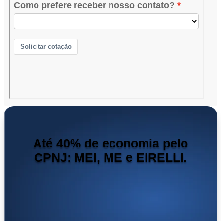
Até 40% de economia pelo
CPNJ: MEI, ME e EIRELLI.