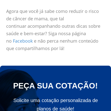
Agora que você já sabe como reduzir o risco
de câncer de mama, que tal
continuar acompanhando outras dicas sobre
saúde e bem-estar? Siga nossa página
no
Facebook
e não perca nenhum conteúdo
que compartilhamos por lá!
PEÇA SUA COTAÇÃO!
Solicite uma cotação personalizada de
planos de saúde!