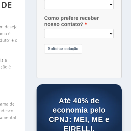
ÚDE
em deseja
noma é
duto” é o
is e
ação é
Até 40% de
grama de
economia pelo
radesco
ndamental
CPNJ: MEI, ME e
EIRELLI.