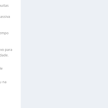
muitas
passiva
 tempo
ivo para
idade.
de
u na