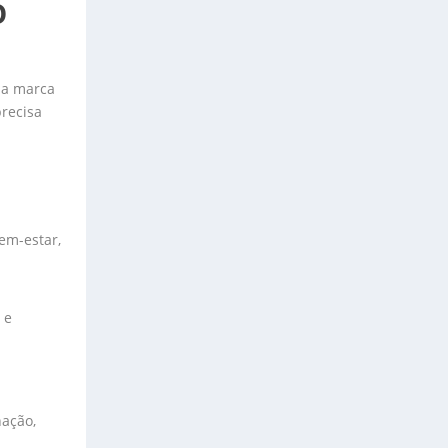
O
ma marca
precisa
em-estar,
 e
nação,