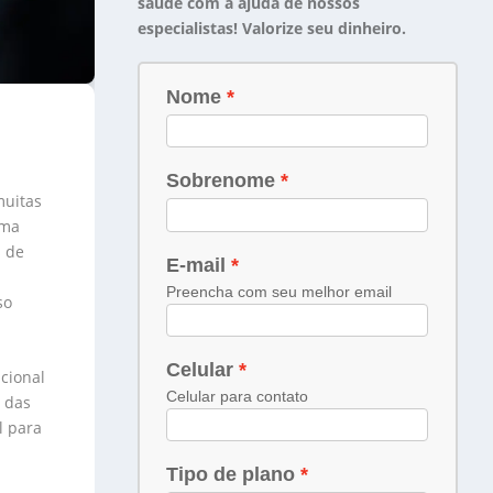
saúde com a ajuda de nossos
especialistas! Valorize seu dinheiro.
muitas
uma
 de
so
cional
 das
l para