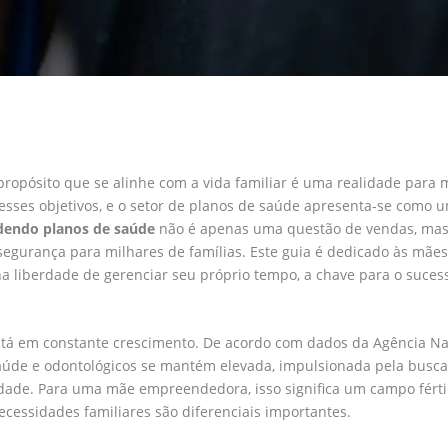
propósito que se alinhe com a vida familiar é uma realidade para 
sses objetivos, e o setor de planos de saúde apresenta-se como 
dendo planos de saúde
não é apenas uma questão de vendas, mas
segurança para milhares de famílias. Este guia é dedicado às mães
liberdade de gerenciar seu próprio tempo, a chave para o suces
stá em constante crescimento. De acordo com dados da Agência Na
úde e odontológicos se mantém elevada, impulsionada pela busca
idade. Para uma mãe empreendedora, isso significa um campo férti
cessidades familiares são diferenciais importantes.