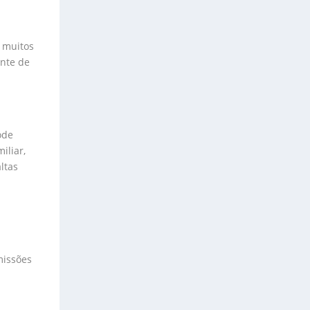
 muitos
onte de
ode
iliar,
ltas
missões