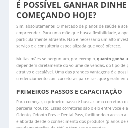
É POSSÍVEL GANHAR DINH
COMEÇANDO HOJE?
Sim, absolutamente! O mercado de planos de saúde é aces
empreender. Para uma mãe que busca flexibilidade, a op
particularmente atraente. Não é necessário um alto invest
serviço e a consultoria especializada que você oferece.
Muitas mães se perguntam, por exemplo,
quanto ganha 
dependem diretamente do volume de vendas, do tipo de p
atrativo e escalável. Uma das grandes vantagens é a pos
credenciamento com corretoras parceiras, que geralmente
PRIMEIROS PASSOS E CAPACITAÇÃO
Para começar, o primeiro passo é buscar uma corretora 
parceria robusto. Essas corretoras são o elo entre você 
Odonto, Odonto Prev e Dental Pass, facilitando o acesso a 
e aborda desde o conhecimento dos produtos (planos de saú
regulamentações da ANS e técnicas de vendas.