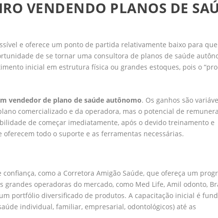
EIRO VENDENDO PLANOS DE SA
sível e oferece um ponto de partida relativamente baixo para qu
ortunidade de se tornar uma consultora de planos de saúde autô
imento inicial em estrutura física ou grandes estoques, pois o “pro
um vendedor de plano de saúde autônomo
. Os ganhos são variáve
lano comercializado e da operadora, mas o potencial de remuner
sibilidade de começar imediatamente, após o devido treinamento e
 oferecem todo o suporte e as ferramentas necessárias.
de confiança, como a Corretora Amigão Saúde, que ofereça um pro
e as grandes operadoras do mercado, como Med Life, Amil odonto, B
um portfólio diversificado de produtos. A capacitação inicial é fu
de individual, familiar, empresarial, odontológicos) até as