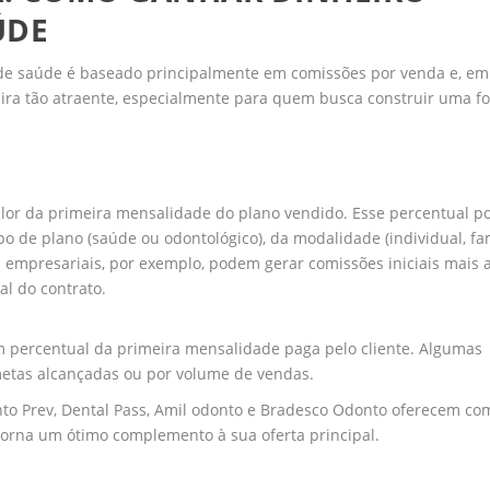
ÚDE
de saúde é baseado principalmente em comissões por venda e, em
reira tão atraente, especialmente para quem busca construir uma f
alor da primeira mensalidade do plano vendido. Esse percentual p
o de plano (saúde ou odontológico), da modalidade (individual, fam
empresariais, por exemplo, podem gerar comissões iniciais mais a
al do contrato.
 percentual da primeira mensalidade paga pelo cliente. Algumas
etas alcançadas ou por volume de vendas.
o Prev, Dental Pass, Amil odonto e Bradesco Odonto oferecem co
 torna um ótimo complemento à sua oferta principal.