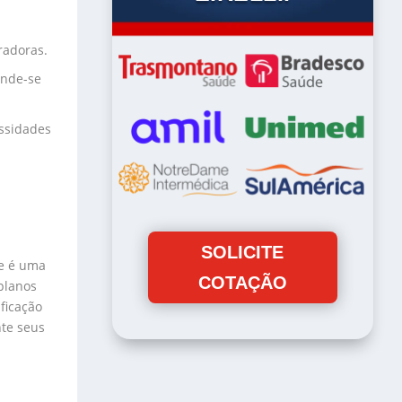
radoras.
unde-se
essidades
SOLICITE
de é uma
COTAÇÃO
planos
ficação
nte seus