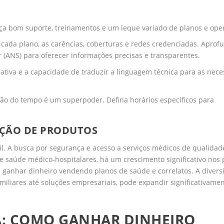
ça bom suporte, treinamentos e um leque variado de planos e ope
 cada plano, as carências, coberturas e redes credenciadas. Aprof
(ANS) para oferecer informações precisas e transparentes.
ativa e a capacidade de traduzir a linguagem técnica para as nec
o do tempo é um superpoder. Defina horários específicos para
AÇÃO DE PRODUTOS
l. A busca por segurança e acesso a serviços médicos de qualida
de saúde médico-hospitalares, há um crescimento significativo nos 
ganhar dinheiro vendendo planos de saúde e correlatos. A diversi
amiliares até soluções empresariais, pode expandir significativame
A: COMO GANHAR DINHEIRO