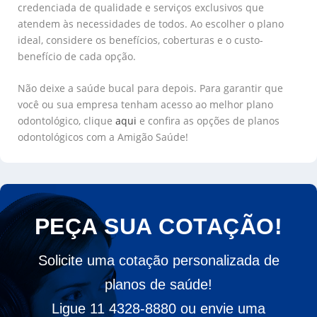
credenciada de qualidade e serviços exclusivos que
atendem às necessidades de todos. Ao escolher o plano
ideal, considere os benefícios, coberturas e o custo-
benefício de cada opção.
Não deixe a saúde bucal para depois. Para garantir que
você ou sua empresa tenham acesso ao melhor plano
odontológico, clique
aqui
e confira as opções de planos
odontológicos com a Amigão Saúde!
PEÇA SUA COTAÇÃO!
Solicite uma cotação personalizada de
planos de saúde!
Ligue 11 4328-8880 ou envie uma