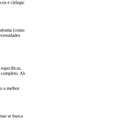
cos e cirúrgicos
todontia (como
necessidades
específicas.
l completo. Além
do a melhor
 mas se busca