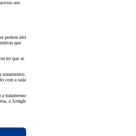
 acesso aos
que podem afetar
ventivas que
em ter que se
s tratamentos
ção com a saúde
 a tratamentos de
resa, a Amigão