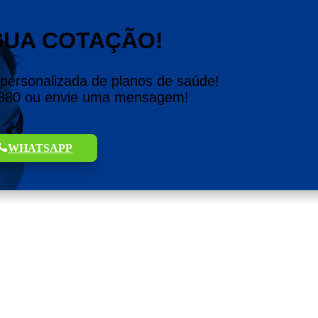
SUA COTAÇÃO!
 personalizada de planos de saúde!
8880 ou envie uma mensagem!
WHATSAPP