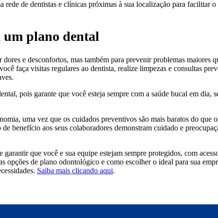
rede de dentistas e clínicas próximas à sua localização para facilitar o
 um plano dental
ar dores e desconfortos, mas também para prevenir problemas maiores 
cê faça visitas regulares ao dentista, realize limpezas e consultas pre
aves.
ental, pois garante que você esteja sempre com a saúde bucal em dia, s
onomia, uma vez que os cuidados preventivos são mais baratos do que o
o de benefício aos seus colaboradores demonstram cuidado e preocupa
e garantir que você e sua equipe estejam sempre protegidos, com acesso
 as opções de plano odontológico e como escolher o ideal para sua emp
ecessidades.
Saiba mais clicando aqui
.