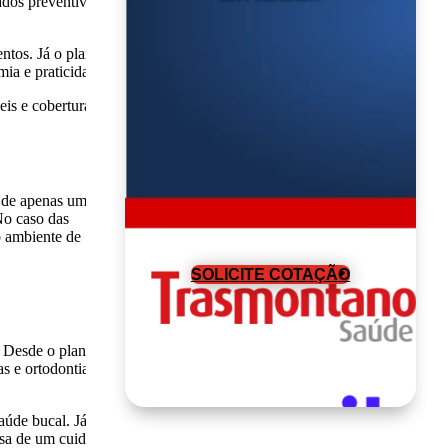
ados preventivos
ntos. Já o plano
ia e praticidade.
eis e cobertura
r de apenas uma
No caso das
o ambiente de
SOLICITE COTAÇÃO
. Desde o plano
s e ortodontia, as
aúde bucal. Já os
isa de um cuidado