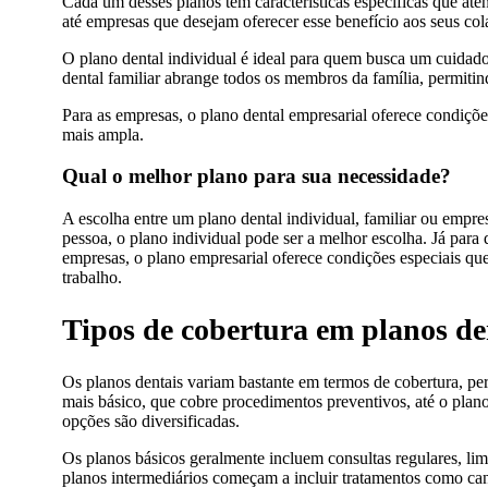
Cada um desses planos tem características específicas que ate
até empresas que desejam oferecer esse benefício aos seus col
O plano dental individual é ideal para quem busca um cuidado
dental familiar abrange todos os membros da família, permit
Para as empresas, o plano dental empresarial oferece condiçõe
mais ampla.
Qual o melhor plano para sua necessidade?
A escolha entre um plano dental individual, familiar ou empre
pessoa, o plano individual pode ser a melhor escolha. Já para
empresas, o plano empresarial oferece condições especiais q
trabalho.
Tipos de cobertura em planos de
Os planos dentais variam bastante em termos de cobertura, pe
mais básico, que cobre procedimentos preventivos, até o plano
opções são diversificadas.
Os planos básicos geralmente incluem consultas regulares, lim
planos intermediários começam a incluir tratamentos como ca