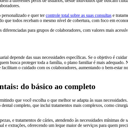
ndem a diferentes perfis de usuários, desde indivíduos que buscam cuid
aboradores.
 personalizado e quer ter
controle total sobre as suas consultas
e tratame
indo que todos recebam o mesmo nível de cobertura, com foco em econom
s diferenciadas para grupos de colaboradores, com valores mais acessív
sarial depende das suas necessidades específicas. Se o objetivo é cuida
 quem busca proteger toda a família, o plano familiar é mais adequado. 
ue facilitam o cuidado com os colaboradores, aumentando o bem-estar n
ntais: do básico ao completo
rmitindo que você escolha o que melhor se adapta às suas necessidades
 dental completo, que inclui tratamentos mais complexos, como cirurgia
pezas, e tratamentos de cáries, atendendo às necessidades mínimas de s
nal e extrações, oferecendo um leque maior de serviços para quem prec