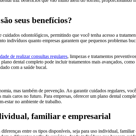
ental traz benefícios que vão muito além do sorriso, proporcionando m
são seus benefícios?
cuidados odontológicos, permitindo que você tenha acesso a tratamen
 tanto indivíduos quanto empresas garantem que pequenos problemas buc
idade de realizar consultas regulares
, limpezas e tratamentos preventivo
m plano dental completo pode incluir tratamentos mais avançados, como 
uidado com a saúde bucal.
nomia, mas também de prevenção. Ao garantir cuidados regulares, você
 mais caros no futuro. Para empresas, oferecer um plano dental compl
m-estar no ambiente de trabalho.
ividual, familiar e empresarial
iferenças entre os tipos disponíveis, seja para uso individual, familiar