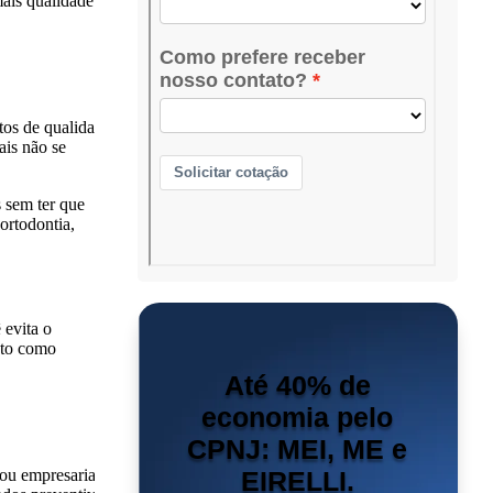
ais qualidade de
tos de qualidade
ais não se
s sem ter que
ortodontia,
 evita o
eto como
Até 40% de
economia pelo
CPNJ: MEI, ME e
 ou empresarial.
EIRELLI.