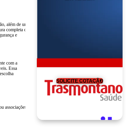
gião, além de uma
tura completa de
gurança e
ente com a
veis. Essa
 escolha
SOLICITE COTAÇÃO
ou associações