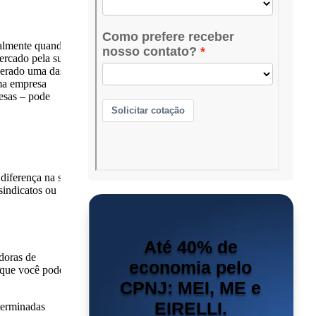
ialmente quando
ercado pela sua
erado uma das
uma empresa
resas – pode
diferença na sua
sindicatos ou
Até 40% de
doras de
economia pelo
 que você pode ter
CPNJ: MEI, ME e
EIRELLI.
terminadas