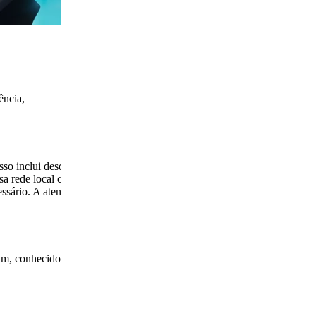
ência,
sso inclui desde
ssa rede local com
essário. A atenção
am, conhecido por