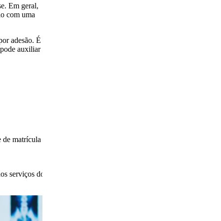
se. Em geral,
nio com uma
 por adesão. É
 pode auxiliar na
 de matrícula
dos serviços do