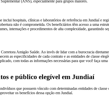
e Suplementar (ANS), especialmente para grupos maiores.
inclui hospitais, clínicas e laboratórios de referência em Jundiaí e re
 cobertura não é comprometida. Os beneficiários têm acesso a uma estru
ames, internações e procedimentos de alta complexidade, garantindo se
a Corretora Amigão Saúde. Ao invés de lidar com a burocracia diretam
ecem as especificidades de cada contrato e as entidades de classe elegí
plicado, com todas as informações necessárias para que você faça uma
os e público elegível em Jundiaí
ndivíduos que possuem vínculo com determinadas entidades de classe 
proveitar os benefícios dessa opção em Jundiaí.