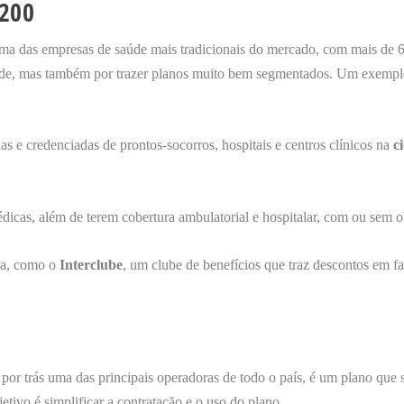
 200
ma das empresas de saúde mais tradicionais do mercado, com mais de 
idade, mas também por trazer planos muito bem segmentados. Um exempl
s e credenciadas de prontos-socorros, hospitais e centros clínicos na
c
icas, além de terem cobertura ambulatorial e hospitalar, com ou sem ob
ca, como o
Interclube
, um clube de benefícios que traz descontos em f
 por trás uma das principais operadoras de todo o país, é um plano que 
etivo é simplificar a contratação e o uso do plano.