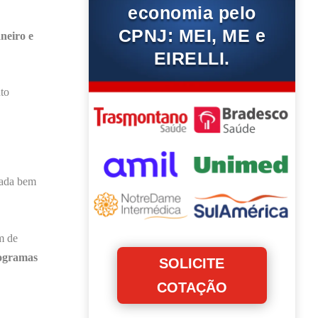
economia pelo
CPNJ: MEI, ME e
neiro e
EIRELLI.
to
iada bem
m de
ogramas
SOLICITE
COTAÇÃO