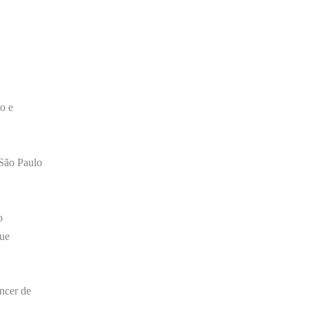
ão e
 São Paulo
o
que
ncer de