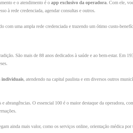
amento e o atendimento é o
app exclusivo da operadora
. Com ele, vo
sso à rede credenciada, agendar consultas e outros.
ndo com uma ampla rede credenciada e trazendo um ótimo custo-benefíc
radição. São mais de 88 anos dedicados à saúde e ao bem-estar. Em 193
ses.
 individuais
, atendendo na capital paulista e em diversos outros munic
as e abrangências. O essencial 100 é o maior destaque da operadora, co
ernações.
egam ainda mais valor, como os serviços online, orientação médica por 