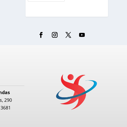
endas
s, 290
5 3681