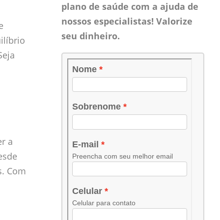
plano de saúde com a ajuda de
nossos especialistas! Valorize
e
seu dinheiro.
líbrio
Seja
er a
desde
s. Com