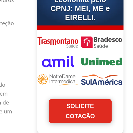
vidros
CPNJ: MEI, ME e
EIRELLI.
oteção
ndo
sem
m de
SOLICITE
de um
COTAÇÃO