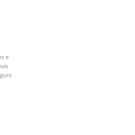
es e
ssas
eguro