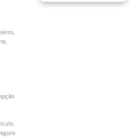
eiros,
ne,
 opção
ículo.
seguro