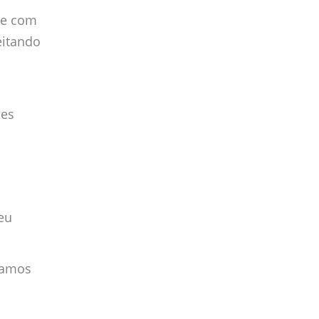
re com
eitando
ões
eu
tamos