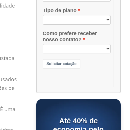
lidade
ustada
ausados
ões de
. É uma
Até 40% de
economia pelo