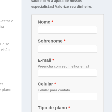
saúde com a ajuda de nossos
especialistas! Valorize seu dinheiro.
-estar e
ica
que se
 visão
er
e plano