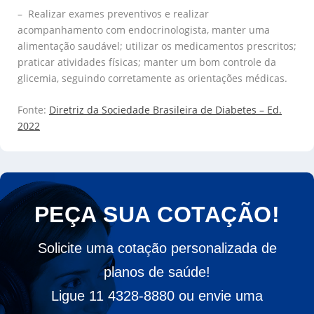
– Realizar exames preventivos e realizar
acompanhamento com endocrinologista, manter uma
alimentação saudável; utilizar os medicamentos prescritos;
praticar atividades físicas; manter um bom controle da
glicemia, seguindo corretamente as orientações médicas.
Fonte:
Diretriz da Sociedade Brasileira de Diabetes – Ed.
2022
PEÇA SUA COTAÇÃO!
Solicite uma cotação personalizada de
planos de saúde!
Ligue 11 4328-8880 ou envie uma