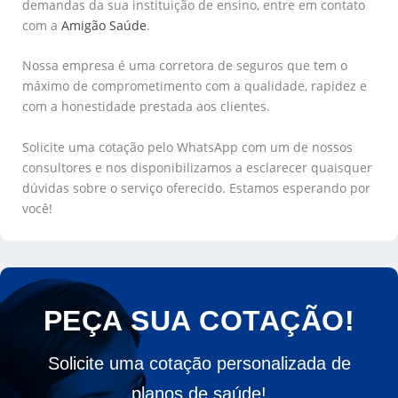
demandas da sua instituição de ensino, entre em contato
com a
Amigão Saúde
.
Nossa empresa é uma corretora de seguros que tem o
máximo de comprometimento com a qualidade, rapidez e
com a honestidade prestada aos clientes.
Solicite uma cotação pelo WhatsApp com um de nossos
consultores e nos disponibilizamos a esclarecer quaisquer
dúvidas sobre o serviço oferecido. Estamos esperando por
você!
PEÇA SUA COTAÇÃO!
Solicite uma cotação personalizada de
planos de saúde!