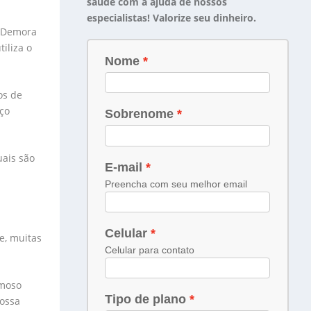
saúde com a ajuda de nossos
especialistas! Valorize seu dinheiro.
. Demora
iliza o
os de
ço
uais são
e, muitas
amoso
possa