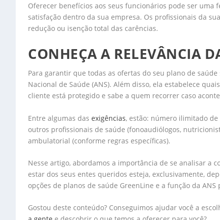
Oferecer benefícios aos seus funcionários pode ser uma f
satisfação dentro da sua empresa. Os profissionais da s
redução ou isenção total das carências.
CONHEÇA A RELEVÂNCIA DA
Para garantir que todas as ofertas do seu plano de saúde s
Nacional de Saúde (ANS). Além disso, ela estabelece quai
cliente está protegido e sabe a quem recorrer caso acon
Entre algumas das
exigências
, estão: número ilimitado de
outros profissionais de saúde (fonoaudiólogos, nutricioni
ambulatorial (conforme regras específicas).
Nesse artigo, abordamos a importância de se analisar a c
estar dos seus entes queridos esteja, exclusivamente, de
opções de planos de saúde GreenLine e a função da ANS p
Gostou deste conteúdo? Conseguimos ajudar você a escolh
a gente
e descobrir o que temos a oferecer para você?