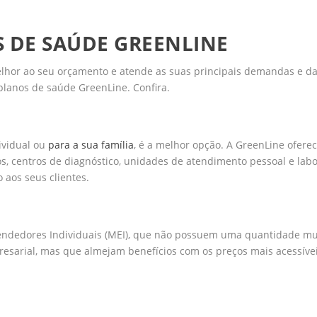
S DE SAÚDE GREENLINE
elhor ao seu orçamento e atende as suas principais demandas e d
planos de saúde GreenLine. Confira.
ividual ou
para a sua família
, é a melhor opção. A GreenLine ofere
os, centros de diagnóstico, unidades de atendimento pessoal e labo
o aos seus clientes.
ndedores Individuais (MEI), que não possuem uma quantidade mu
esarial, mas que almejam benefícios com os preços mais acessívei