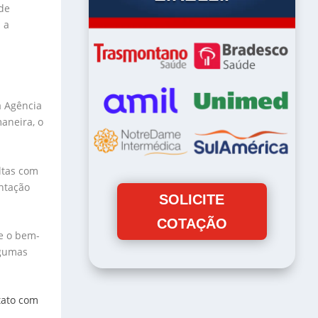
 de
 a
a Agência
aneira, o
ltas com
entação
SOLICITE
COTAÇÃO
ue o bem-
lgumas
tato com