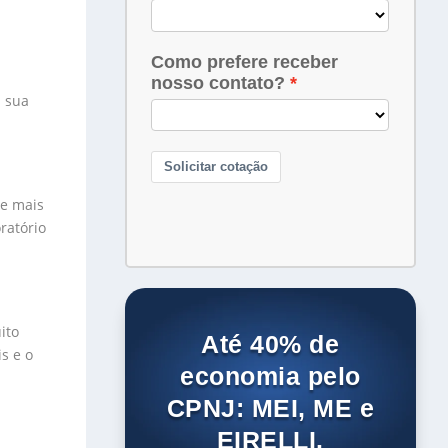
a sua
ce mais
ratório
ito
Até 40% de
s e o
economia pelo
CPNJ: MEI, ME e
EIRELLI.