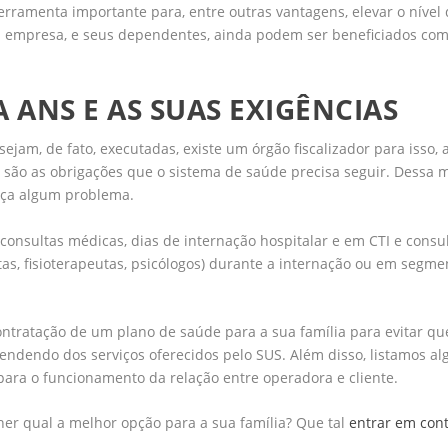
erramenta importante para, entre outras vantagens, elevar o nível
ua empresa, e seus dependentes, ainda podem ser beneficiados com
 ANS E AS SUAS EXIGÊNCIAS
ejam, de fato, executadas, existe um órgão fiscalizador para isso, 
s são as obrigações que o sistema de saúde precisa seguir. Dessa m
teça algum problema.
 consultas médicas, dias de internação hospitalar e em CTI e consu
stas, fisioterapeutas, psicólogos) durante a internação ou em segm
ontratação de um plano de saúde para a sua família para evitar q
pendendo dos serviços oferecidos pelo SUS. Além disso, listamos a
ara o funcionamento da relação entre operadora e cliente.
er qual a melhor opção para a sua família? Que tal
entrar em con