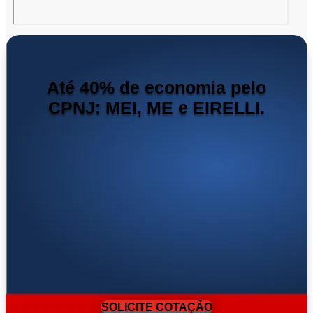
Até 40% de economia pelo
CPNJ: MEI, ME e EIRELLI.
SOLICITE COTAÇÃO