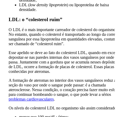
densidade;
LDL (
low density lipoprotein
) ou lipoproteína de baixa
densidade.
LDL: o “colesterol ruim”
O LDL é o mais importante carreador de colesterol do organismo.
No entanto, quando o colesterol é transportado ao longo da corren
sanguínea por essa lipoproteína em quantidades elevadas, costum
ser chamado de “colesterol ruim”.
Esse apelido se deve ao fato do colesterol LDL, quando em exces
depositar-se nas paredes internas dos vasos sanguíneos por onde
passa. Juntamente com a gordura que se acumula nesses depósito
de LDL, ocorre a formação de placas de colesterol. Essas placas 
conhecidas por ateromas.
A formação de ateromas no interior dos vasos sanguíneos reduz a
seção do vaso por onde o sangue pode passar: é a chamada
aterosclerose. Nessa condição, o coração precisa fazer muito esfo
para continuar bombeando o sangue, o que pode levar a sérios
problemas cardiovasculares
.
Os níveis do colesterol LDL no organismo são assim considerado
menor que 100 mg/dL: ótimo;