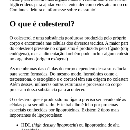
triglicerídeos para ajudar você a entender como eles atuam no cor
Continue a leitura e informe-se sobre o assunto!
O que é colesterol?
O colesterol é uma substância gordurosa produzida pelo próprio
corpo e encontrada nas células dos diversos tecidos. A maior parte
do colesterol presente no organismo é produzida pelo fígado (ori
endógena), mas a alimentação também pode incluir algum coleste
no organismo (origem exógena).
As membranas das células do corpo dependem dessa substância
para serem formadas. Do mesmo modo, hormônios como a
testosterona, o estrogênio e o cortisol têm sua origem no colesterol
Além desses, inúmeras outras estruturas e processos do corpo
precisam dessa substância para acontecer.
O colesterol que é produzido no fígado precisa ser levado até as
células para ser utilizado. Este trabalho é feito por proteínas
especiais conhecidas por lipoproteínas. Existem 2 tipos mais
importantes de lipoproteínas:
HDL (
high density lipoprotein
) ou lipoproteína de alta