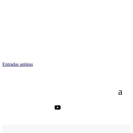
Lidar com varizes é uma realidade para milhões de pessoas no
Brasil, impactando não apenas a estética, mas também a...
Entradas antigas