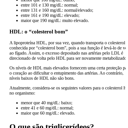
entre 101 e 130 mg/dL: normal;
entre 131 e 160 mg/dL: normal/elevado;
entre 161 e 190 mg/dL: elevado;
maior que 190 mg/dL: muito elevado.
HDL: o “colesterol bom”
A lipoproteína HDL, por sua vez, quando transporta o colesterol 
conhecida por “colesterol bom”, pois a sua função é levá-lo de vo
ao fígado. Assim, o excesso depositado nas artérias pelo LDL é
direcionado de volta pelo HDL para ser novamente metabolizado.
Os níveis de HDL mais elevados fornecem uma certa proteção pa
o coração ao dificultar o entupimento das artérias. Ao contrário,
níveis baixos de HDL não são bons.
Atualmente, considera-se os seguintes valores para o colesterol 
no organismo:
menor que 40 mg/dL: baixo;
entre 41 e 60 mg/dL: normal;
maior que 60 mg/dL: elevado.
O que são triglicerídeos?