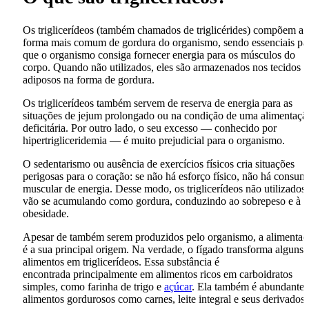
Os triglicerídeos (também chamados de triglicérides) compõem a
forma mais comum de gordura do organismo, sendo essenciais pa
que o organismo consiga fornecer energia para os músculos do
corpo. Quando não utilizados, eles são armazenados nos tecidos
adiposos na forma de gordura.
Os triglicerídeos também servem de reserva de energia para as
situações de jejum prolongado ou na condição de uma alimentaçã
deficitária. Por outro lado, o seu excesso — conhecido por
hipertrigliceridemia — é muito prejudicial para o organismo.
O sedentarismo ou ausência de exercícios físicos cria situações
perigosas para o coração: se não há esforço físico, não há consum
muscular de energia. Desse modo, os triglicerídeos não utilizados
vão se acumulando como gordura, conduzindo ao sobrepeso e à
obesidade.
Apesar de também serem produzidos pelo organismo, a alimentaç
é a sua principal origem. Na verdade, o fígado transforma alguns
alimentos em triglicerídeos. Essa substância é
encontrada principalmente em alimentos ricos em carboidratos
simples, como farinha de trigo e
açúcar
. Ela também é abundante
alimentos gordurosos como carnes, leite integral e seus derivados.