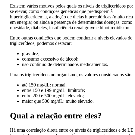
Existem vários motivos pelos quais os níveis de triglicerídeos po
se elevar, como condições genéticas que predispõem à
hipertrigliceridemia, a adoção de dietas hipercalóricas (muito ricas
em energia) ou ainda a presença de determinadas doenças, como
obesidade, diabetes, insuficiência renal grave e hipotireoidismo.
Entre outras condições que podem conduzir a níveis elevados de
triglicerídeos, podemos destacar:
gravidez;
consumo excessivo de álcool;
uso contínuo de determinados medicamentos.
Para os triglicerídeos no organismo, os valores considerados são:
até 150 mg/dL: normal;
entre 150 e 199 mg/dL: limítrofe;
entre 200 e 500 mg/dL: elevado;
maior que 500 mg/dL: muito elevado.
Qual a relação entre eles?
Há uma correlação direta entre os níveis de triglicerídeos e de LD