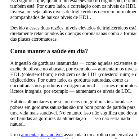
Isso significa que, quando um está elevado no organismo, o outro
também está. Por outro lado, a correlação com os níveis de HDL 
inversa, ou seja, altos níveis de triglicerídeos ocorrem normalment
acompanhados de baixos níveis de HDL.
Devido a essas duas razões, níveis elevados de triglicerídeos estão
diretamente relacionados às doenças coronarianas como a formaç
das placas ateromatosas.
Como manter a saúde em dia?
A ingestão de gorduras insaturadas — como aquelas existentes no
azeite de oliva e no abacate, por exemplo — aumentam os níveis 
HDL (colesterol bom) e reduzem os de LDL (colesterol ruim) e d
triglicerídeos. Por outro lado, as gorduras saturadas, como as
encontradas nos produtos de origem animal — carnes e produtos
lácteos integrais, por exemplo — aumentam os níveis de LDL.
Hábitos alimentares que sejam ricos em gorduras insaturadas e
pobres em gorduras saturadas são um bom ponto de partida para
uma vida mais saudável. No entanto, isso não significa que deva
ser banidas as gorduras da alimentação — isso não seria nada
natural.
Uma
alimentação saudável
associada a uma rotina que envolva pe