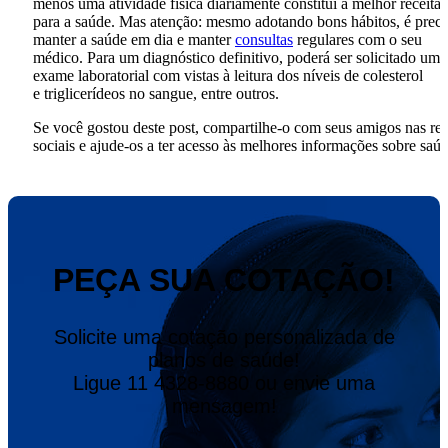
menos uma atividade física diariamente constitui a melhor receita
para a saúde. Mas atenção: mesmo adotando bons hábitos, é preci
manter a saúde em dia e manter
consultas
regulares com o seu
médico. Para um diagnóstico definitivo, poderá ser solicitado um
exame laboratorial com vistas à leitura dos níveis de colesterol
e triglicerídeos no sangue, entre outros.
Se você gostou deste post, compartilhe-o com seus amigos nas re
sociais e ajude-os a ter acesso às melhores informações sobre saú
PEÇA SUA COTAÇÃO!
Solicite uma cotação personalizada de
planos de saúde!
Ligue 11 4328-8880 ou envie uma
mensagem!