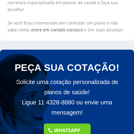
corretora especializada em planos de saúde e faça sua
escolha!
Se você ficou interessado em contratar um plano e não
sabe como,
entre em contato conosco
e tire suas dúvidas!
PEÇA SUA COTAÇÃO!
Solicite uma cotação personalizada de
planos de saúde!
Ligue 11 4328-8880 ou envie uma
mensagem!
WHATSAPP