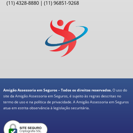
(11) 4328-8880 | (11) 96851-9268
Amigão Assessoria em Seguros – Todos os direitos reservados.
O uso do
site da Amigão Assessoria em Seguros, é sujeito às regras descritas no
termo de uso e na política de privacidade. A Amigão Assessoria em Seguros
atua em estrita observância à legislação securitária.